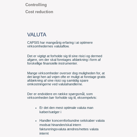
Controlling
Cost reduction
VALUTA
CAPSIS har mangeårig erfaring i at optimere
virksomhedernes valutaflow.
Det er vigtigt at forholde sig til sine risici og dermed
afgøre, om der skal foretages afdækning i form af
forskellige finansielle instrumenter.
Mange virksomheder overser dog muligheden for, at
det langt hen ad vejen ofte er muligt at foretage gratis
afdækning af sine risici og samtidig spare
omkostningerne ved valutahandlerne.
Der er endvidere en række spørgsmål, som
virksomheden bør forholde sig til, eksempelvis:
Er det den mest optimale valuta man
køber/sælger i
Handler koncernforbundne selskaber valuta
modsat hinanden/skal intern
faktureringsvaluta ændres/nettes valuta
internt