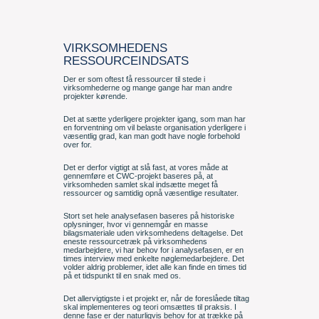
VIRKSOMHEDENS
RESSOURCEINDSATS
Der er som oftest få ressourcer til stede i
virksomhederne og mange gange har man andre
projekter kørende.
Det at sætte yderligere projekter igang, som man har
en forventning om vil belaste organisation yderligere i
væsentlig grad, kan man godt have nogle forbehold
over for.
Det er derfor vigtigt at slå fast, at vores måde at
gennemføre et CWC-projekt baseres på, at
virksomheden samlet skal indsætte meget få
ressourcer og samtidig opnå væsentlige resultater.
Stort set hele analysefasen baseres på historiske
oplysninger, hvor vi gennemgår en masse
bilagsmateriale uden virksomhedens deltagelse. Det
eneste ressourcetræk på virksomhedens
medarbejdere, vi har behov for i analysefasen, er en
times interview med enkelte nøglemedarbejdere. Det
volder aldrig problemer, idet alle kan finde en times tid
på et tidspunkt til en snak med os.
Det allervigtigste i et projekt er, når de foreslåede tiltag
skal implementeres og teori omsættes til praksis. I
denne fase er der naturligvis behov for at trække på