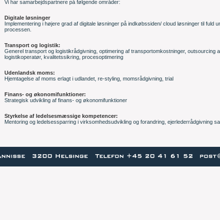
Vi har samarbejdspartnere på følgende områder:
Digitale løsninger
Implementering i højere grad af digitale løsninger på indkøbssiden/ cloud løsninger til fuld
processen.
Transport og logistik:
Generel transport og logistikrådgivning, optimering af transportomkostninger, outsourcing af 
logistikoperatør, kvalitetssikring, procesoptimering
Udenlandsk moms:
Hjemtagelse af moms erlagt i udlandet, re-styling, momsrådgivning, trial
Finans- og økonomifunktioner:
Strategisk udvikling af finans- og økonomifunktioner
Styrkelse af ledelsesmæssige kompetencer:
Mentoring og ledelsessparring i virksomhedsudvikling og forandring, ejerlederrådgivning s